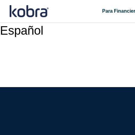
Skip
to
Para Financie
content
Español