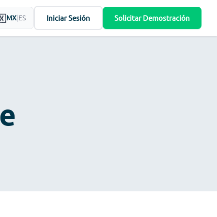
Iniciar Sesión
Solicitar Demostración
MX
|
ES
te