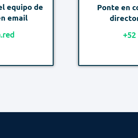
el equipo de
Ponte en c
n email​
directo
.red
+52