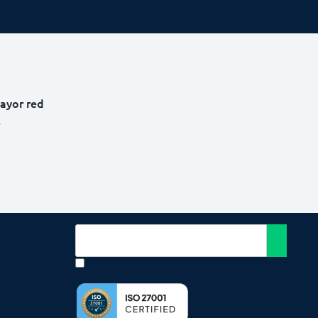
mayor red
.