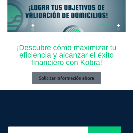
¡Descubre cómo maximizar tu
eficiencia y alcanzar el éxito
financiero con Kobra!
Solicitar información ahora