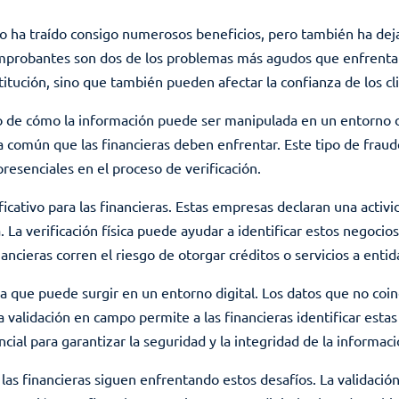
ero ha traído consigo numerosos beneficios, pero también ha deja
comprobantes son dos de los problemas más agudos que enfrentan
titución, sino que también pueden afectar la confianza de los cl
o de cómo la información puede ser manipulada en un entorno di
 común que las financieras deben enfrentar. Este tipo de fraude
s presenciales en el proceso de verificación.
ficativo para las financieras. Estas empresas declaran una acti
. La verificación física puede ayudar a identificar estos negoci
inancieras corren el riesgo de otorgar créditos o servicios a enti
 que puede surgir en un entorno digital. Los datos que no coi
a validación en campo permite a las financieras identificar esta
cial para garantizar la seguridad y la integridad de la informaci
las financieras siguen enfrentando estos desafíos. La validación