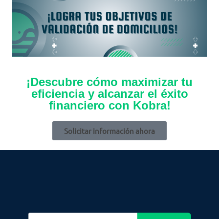
¡Descubre cómo maximizar tu
eficiencia y alcanzar el éxito
financiero con Kobra!
Solicitar información ahora