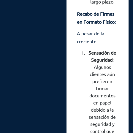
largo plazo.
Recabo de Firmas
en Formato Físico:
La Importancia del
A pesar de la
Toque Personal
creciente
digitalización, el
Sensación de
recabo de firmas
Seguridad
:
en formato físico
Algunos
sigue siendo
clientes aún
prefieren
relevante en el
firmar
proceso de
documentos
préstamos. Este
en papel
enfoque permite
debido a la
un toque personal
sensación de
en una era cada
seguridad y
vez más
control que