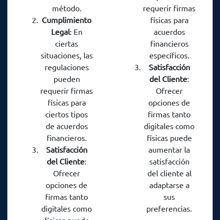
método.
requerir firmas
destacados del
Cumplimiento
físicas para
recabado de firmas
Legal
: En
acuerdos
en formato físico
ciertas
financieros
son:
situaciones, las
específicos.
regulaciones
Satisfacción
pueden
del Cliente
:
requerir firmas
Ofrecer
físicas para
opciones de
ciertos tipos
firmas tanto
de acuerdos
digitales como
financieros.
físicas puede
Satisfacción
aumentar la
del Cliente
:
satisfacción
Ofrecer
del cliente al
opciones de
adaptarse a
firmas tanto
sus
digitales como
preferencias.