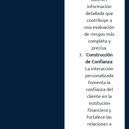
panorama
desarrollada son:
conjunto para crear
información
financiero actual.
un enfoque
detallada que
contribuye a
completo y exitoso
una evaluación
para la gestión de
de riesgos más
préstamos en el
completa y
contexto financiero
precisa.
de Colombia.
Construcción
de Confianza
:
La interacción
personalizada
fomenta la
confianza del
cliente en la
institución
financiera y
fortalece las
relaciones a