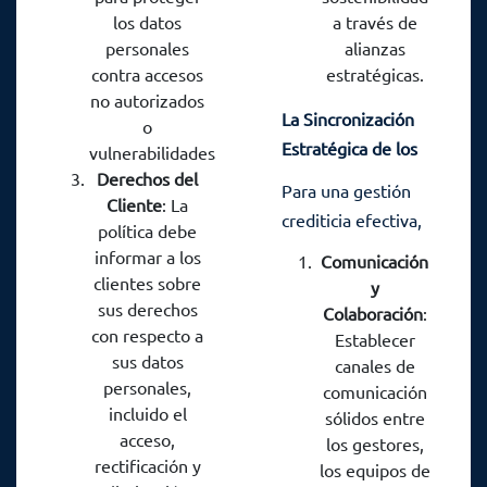
los datos
a través de
personales
alianzas
contra accesos
estratégicas.
no autorizados
La Sincronización
o
Estratégica de los
vulnerabilidades.
Tres Componentes
Derechos del
Para una gestión
Cliente
: La
Clave
crediticia efectiva,
política debe
es fundamental
informar a los
Comunicación
que la red de
clientes sobre
y
gestores, el recabo
sus derechos
Colaboración
:
con respecto a
de firmas en
Establecer
sus datos
canales de
formato físico y los
personales,
comunicación
acuerdos de
incluido el
sólidos entre
colaboración
acceso,
los gestores,
trabajen en
rectificación y
los equipos de
conjunto de