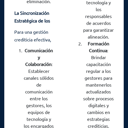
eliminación.
tecnología y
manera
los
La Sincronización
estratégica:
responsables
Estratégica de los
de acuerdos
Tres Componentes
para garantizar
Para una gestión
Clave
alineación.
crediticia efectiva,
Formación
es esencial que la
Comunicación
Continua
:
red de gestores, el
y
Brindar
recabado de firmas
Colaboración
:
capacitación
en formato físico y
Establecer
regular a los
canales sólidos
gestores para
la política de
de
mantenerlos
manejo de datos
comunicación
actualizados
personales
entre los
sobre procesos
trabajen en
gestores, los
digitales y
conjunto de
equipos de
cambios en
manera
tecnología y
estrategias
estratégica:
los encargados
crediticias.