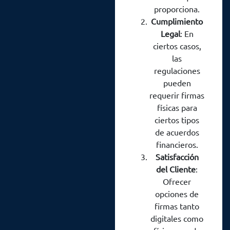
automatizada.
proporciona.
Cumplimiento
Algunos aspectos
Legal
: En
destacados de la
ciertos casos,
adopción de firmas
las
físicas son:
regulaciones
pueden
requerir firmas
físicas para
ciertos tipos
de acuerdos
financieros.
Satisfacción
del Cliente
:
Ofrecer
opciones de
firmas tanto
digitales como