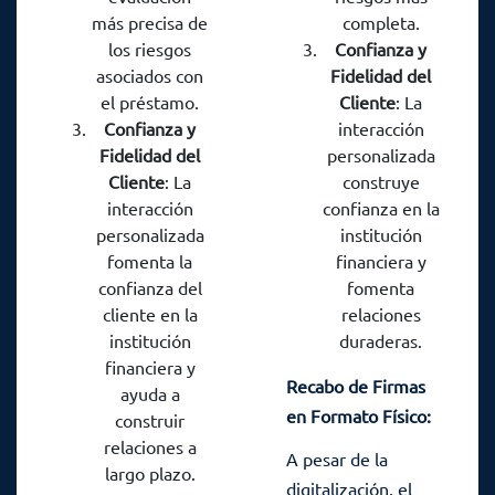
más precisa de
completa.
contexto financiero
Colombia.
los riesgos
Confianza y
de Colombia.
asociados con
Fidelidad del
el préstamo.
Cliente
: La
Confianza y
interacción
Fidelidad del
personalizada
Cliente
: La
construye
interacción
confianza en la
personalizada
institución
fomenta la
financiera y
confianza del
fomenta
cliente en la
relaciones
institución
duraderas.
financiera y
Recabo de Firmas
ayuda a
en Formato Físico:
construir
Un Toque Personal
relaciones a
A pesar de la
largo plazo.
en la Era Digital
digitalización, el