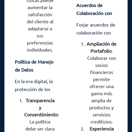
físicas puede
Acuerdos de
aumentar la
Colaboración con
satisfacción
Socios Financieros:
del cliente al
Forjar acuerdos de
adaptarse a
Expandiendo
colaboración con
sus
Oportunidades
socios financieros
preferencias
Ampliación de
es una estrategia
individuales.
Portafolio
:
poderosa para
Colaborar con
Política de Manejo
enriquecer la
socios
de Datos
financieros
oferta crediticia.
Personales:
permite
Estos acuerdos
En la era digital, la
Protegiendo la
ofrecer una
permiten una
protección de los
gama más
Privacidad de los
ampliación de
datos personales
Transparencia
amplia de
Clientes
servicios y una
es de suma
y
productos y
mayor diversidad
importancia. Una
Consentimiento
:
servicios
en las opciones
política sólida de
La política
crediticios.
para los clientes.
debe ser clara
Experiencia
manejo de datos