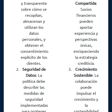
y transparente
Compartida
:
Ventajas clave de
personales no solo
sobre cómo se
Socios
estos acuerdos son:
es esencial para
recopilan,
financieros
cumplir con las
almacenan y
pueden
regulaciones, sino
utilizan los
aportar
que también
datos
experiencia y
demuestra el
personales, y
perspectivas
compromiso de la
obtener el
únicas,
consentimiento
enriqueciendo
institución
explícito de los
la estrategia
financiera con la
clientes.
crediticia.
privacidad de sus
Seguridad de
Crecimiento
clientes. Algunos
Datos
: La
Sostenible
: La
aspectos clave de
política debe
colaboración
una política de
describir las
puede
manejo de datos
medidas de
impulsar el
efectiva incluyen:
seguridad
crecimiento y
implementadas
la
para proteger
sostenibilidad