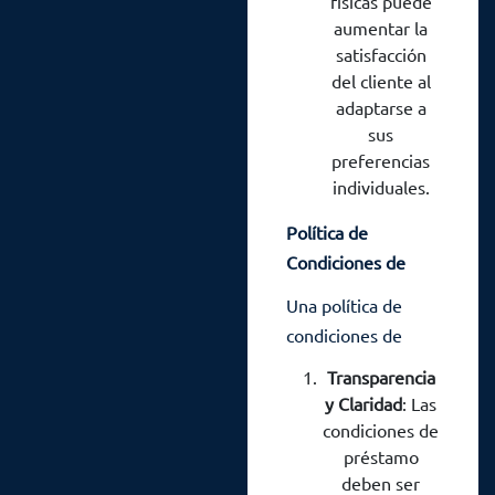
físicas puede
aumentar la
satisfacción
del cliente al
adaptarse a
sus
preferencias
individuales.
Política de
Condiciones de
Préstamo: La Base
Una política de
de Decisiones
condiciones de
Informadas
préstamo sólida y
Transparencia
transparente es
y Claridad
: Las
fundamental para
condiciones de
tomar decisiones
préstamo
deben ser
coherentes y