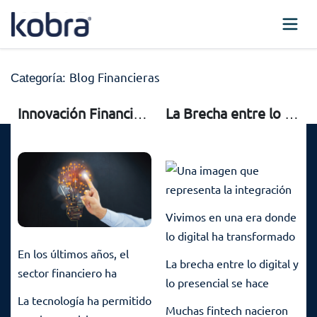
Blog Financieras
Categoría:
Innovación Financiera: Transformando el Futuro del Dinero
La Brecha entre lo Digital y lo Presencial: Es momento de digitalizar el proceso de campo
Vivimos en una era donde
lo digital ha transformado
En los últimos años, el
casi todos los aspectos de
La brecha entre lo digital y
sector financiero ha
nuestra vida diaria. Desde
lo presencial se hace
experimentado una
cómo compramos hasta
La tecnología ha permitido
evidente cuando
Muchas fintech nacieron
transformación sin
cómo trabajamos, la