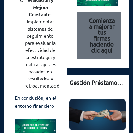
Evaluación y
gestión crediticia
Mejora
eficiente es
Constante
:
fundamental para
Comienza
Implementar
a mejorar
el éxito sostenible
sistemas de
tus
de cualquier
seguimiento
firmas
institución
para evaluar la
haciendo
clic aquí
financiera. La
efectividad de
la estrategia y
combinación de
realizar ajustes
una red de
basados en
gestores sólida, el
resultados y
recabo de firmas
Gestión Préstamos Colombia: Red, Firmas y Política
retroalimentación.
en formato físico y
En conclusión, en el
la formación de
entorno financiero
acuerdos de
competitivo de
colaboración
Colombia, la
estratégicos puede
gestión crediticia
crear una