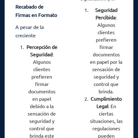
Recabado de
recabo de firmas
Seguridad
Firmas en Formato
físicas sigue siendo
Percibida
:
Físico: Un Toque
relevante en el
Algunos
A pesar de la
Personal en la Era
proceso crediticio.
clientes
creciente
prefieren
Digital
Esta práctica añade
digitalización, el
Percepción de
firmar
un toque personal
recabado de firmas
Seguridad
:
documentos
en un mundo cada
en formato físico
Algunos
en papel por la
vez más
sigue siendo
clientes
sensación de
automatizado.
prefieren
seguridad y
relevante en el
Algunos aspectos
firmar
control que
proceso crediticio.
destacados del
documentos
brinda.
Esta práctica añade
recabo de firmas
en papel
Cumplimiento
un toque personal
debido a la
Legal
: En
en formato físico
en un mundo cada
sensación de
ciertas
son:
vez más
seguridad y
situaciones, las
automatizado.
control que
regulaciones
Algunos aspectos
brinda este
pueden